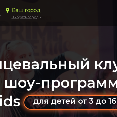
Ваш город
s
Выбрать город
нцевальный кл
й шоу-програм
ids
для детей от 3 до 16