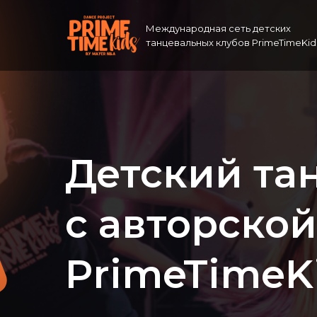
Международная сеть детских
танцевальных клубов PrimeTimeKid
Детский та
с авторско
PrimeTimeK