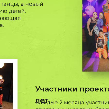
 танцы, а новый
ию детей.
ывающая
а.
Участники проекта 
лет
Каждые 2 месяца участни