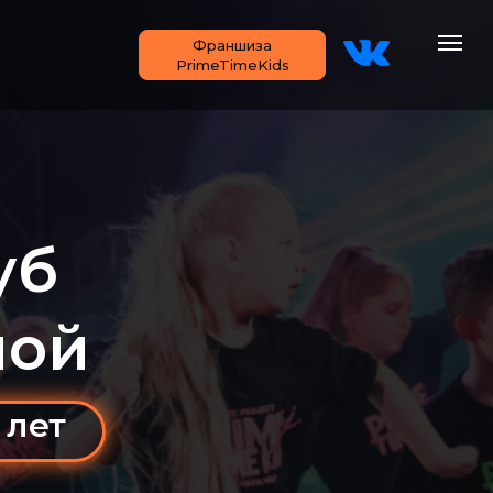
Франшиза
PrimeTimeKids
уб
мой
 лет