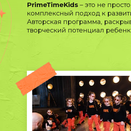
PrimeTimeKids
– это не просто
комплексный подход к развит
Авторская программа, раскр
творческий потенциал ребенк